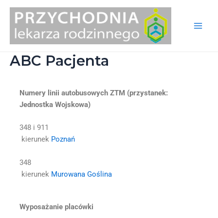
Skip
Main
to
Men
content
ABC Pacjenta
Numery linii autobusowych ZTM (przystanek:
Jednostka Wojskowa)
348 i 911
kierunek
Poznań
348
kierunek
Murowana Goślina
Wyposażanie placówki